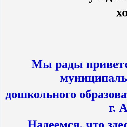
х
Мы рады приветс
муниципаль
дошкольного образов
г. 
Надеемся, что зде