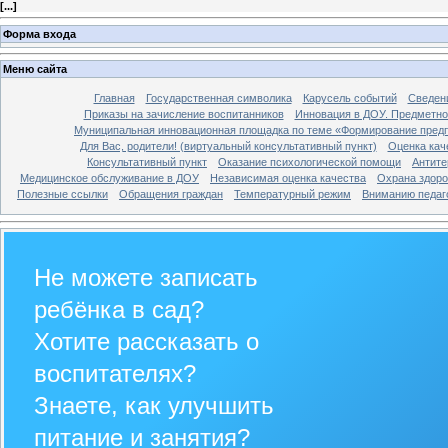
[
...
]
Форма входа
Меню сайта
Главная
Государственная символика
Карусель событий
Сведени
Приказы на зачисление воспитанников
Инновация в ДОУ. Предметно 
Муниципальная инновационная площадка по теме «Формирование пред
Для Вас, родители! (виртуальный консультативный пункт)
Оценка кач
Консультативный пункт
Оказание психологической помощи
Антите
Медицинское обслуживание в ДОУ
Независимая оценка качества
Охрана здоров
Полезные ссылки
Обращения граждан
Температурный режим
Вниманию педаго
Не можете записать
ребёнка в сад?
Хотите рассказать о
воспитателях?
Знаете, как улучшить
питание и занятия?